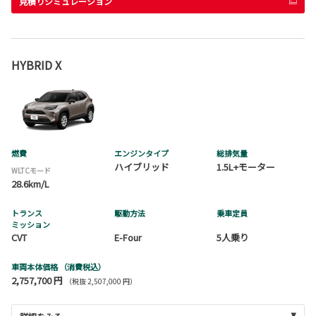
見積りシミュレーション
HYBRID X
燃費
エンジンタイプ
総排気量
ハイブリッド
1.5L+モーター
WLTCモード
28.6km/L
トランス
駆動方法
乗車定員
ミッション
CVT
E-Four
5人乗り
車両本体価格
（消費税込）
2,757,700 円
（税抜 2,507,000 円）