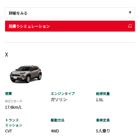
詳細をみる
見積りシミュレーション
X
燃費
エンジンタイプ
総排気量
ガソリン
1.5L
WLTCモード
17.6km/L
トランス
駆動方法
乗車定員
ミッション
CVT
4WD
5人乗り