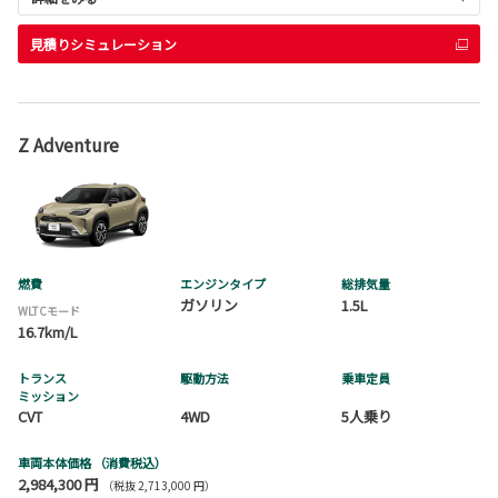
見積りシミュレーション
Z Adventure
燃費
エンジンタイプ
総排気量
ガソリン
1.5L
WLTCモード
16.7km/L
トランス
駆動方法
乗車定員
ミッション
CVT
4WD
5人乗り
車両本体価格
（消費税込）
2,984,300 円
（税抜 2,713,000 円）