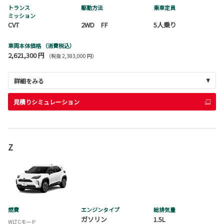
トランス
駆動方法
乗車定員
ミッション
CVT
2WD FF
5人乗り
車両本体価格
（消費税込）
2,621,300 円
（税抜 2,383,000 円）
詳細をみる
見積りシミュレーション
Z
燃費
エンジンタイプ
総排気量
ガソリン
1.5L
WLTCモード