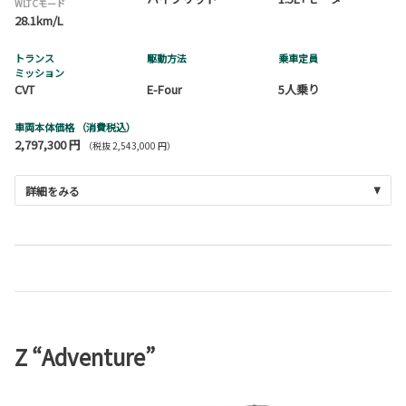
WLTCモード
28.1km/L
トランス
駆動方法
乗車定員
ミッション
CVT
E-Four
5人乗り
車両本体価格
（消費税込）
2,797,300 円
（税抜 2,543,000 円）
詳細をみる
Z “Adventure”