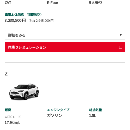
CVT
E-Four
5人乗り
車両本体価格
（消費税込）
3,239,500 円
（税抜 2,945,000 円）
詳細をみる
見積りシミュレーション
Z
燃費
エンジンタイプ
総排気量
ガソリン
1.5L
WLTCモード
17.9km/L