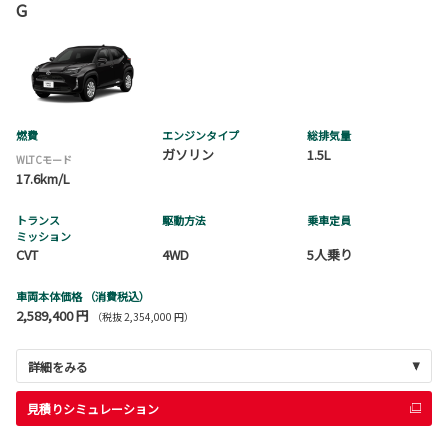
G
燃費
エンジンタイプ
総排気量
ガソリン
1.5L
WLTCモード
17.6km/L
トランス
駆動方法
乗車定員
ミッション
CVT
4WD
5人乗り
車両本体価格
（消費税込）
2,589,400 円
（税抜 2,354,000 円）
詳細をみる
見積りシミュレーション