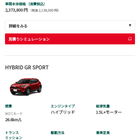
車両本体価格
（消費税込）
2,373,800 円
（税抜 2,158,000 円）
詳細をみる
見積りシミュレーション
HYBRID GR SPORT
燃費
エンジンタイプ
総排気量
ハイブリッド
1.5L+モーター
WLTCモード
26.8km/L
トランス
駆動方法
乗車定員
ミッション