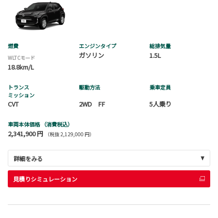
燃費
エンジンタイプ
総排気量
ガソリン
1.5L
WLTCモード
18.8km/L
トランス
駆動方法
乗車定員
ミッション
CVT
2WD FF
5人乗り
車両本体価格
（消費税込）
2,341,900 円
（税抜 2,129,000 円）
詳細をみる
見積りシミュレーション