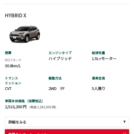
HYBRID X
燃費
エンジンタイプ
総排気量
ハイブリッド
1.5L+モーター
WLTCモード
30.8km/L
トランス
駆動方法
乗車定員
ミッション
CVT
2WD FF
5人乗り
車両本体価格
（消費税込）
2,510,200 円
（税抜 2,282,000 円）
詳細をみる