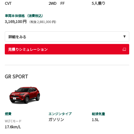
CVT
2WD FF
5人乗り
車両本体価格
（消費税込）
3,169,100 円
（税抜 2,881,000 円）
詳細をみる
見積りシミュレーション
GR SPORT
燃費
エンジンタイプ
総排気量
ガソリン
1.5L
WLTCモード
17.6km/L