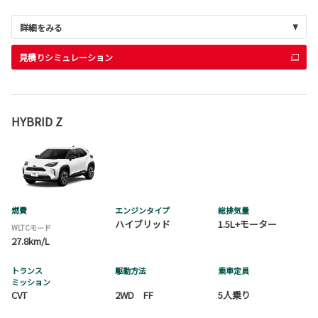
詳細をみる
見積りシミュレーション
HYBRID Z
燃費
エンジンタイプ
総排気量
ハイブリッド
1.5L+モーター
WLTCモード
27.8km/L
トランス
駆動方法
乗車定員
ミッション
CVT
2WD FF
5人乗り