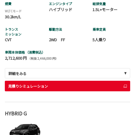
燃費
エンジンタイプ
総排気量
ハイブリッド
1.5L+モーター
WLTCモード
30.2km/L
トランス
駆動方法
乗車定員
ミッション
CVT
2WD FF
5人乗り
車両本体価格
（消費税込）
2,712,600 円
（税抜 2,466,000 円）
詳細をみる
見積りシミュレーション
HYBRID G