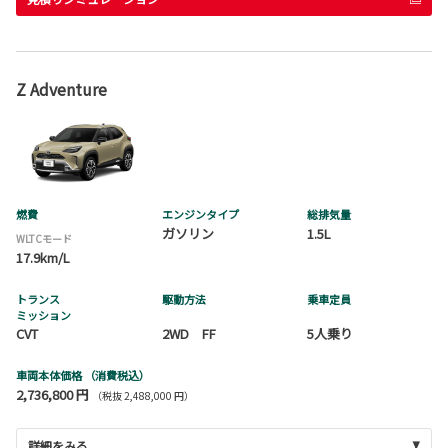
Z Adventure
燃費
エンジンタイプ
総排気量
ガソリン
1.5L
WLTCモード
17.9km/L
トランス
駆動方法
乗車定員
ミッション
CVT
2WD FF
5人乗り
車両本体価格
（消費税込）
2,736,800 円
（税抜 2,488,000 円）
詳細をみる