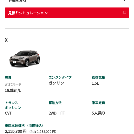
詳細をみる
見積りシミュレーション
X
燃費
エンジンタイプ
総排気量
ガソリン
1.5L
WLTCモード
18.9km/L
トランス
駆動方法
乗車定員
ミッション
CVT
2WD FF
5人乗り
車両本体価格
（消費税込）
2,126,300 円
（税抜 1,933,000 円）