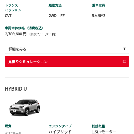
トランス
駆動方法
乗車定員
ミッション
CVT
2WD FF
5人乗り
車両本体価格
（消費税込）
2,789,600 円
（税抜 2,536,000 円）
詳細をみる
見積りシミュレーション
HYBRID U
燃費
エンジンタイプ
総排気量
ハイブリッド
1.5L+モーター
WLTCモード