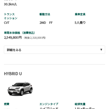
30.2km/L
トランス
駆動方法
乗車定員
ミッション
CVT
2WD FF
5人乗り
車両本体価格
（消費税込）
2,549,800 円
（税抜 2,318,000 円）
詳細をみる
HYBRID U
燃費
エンジンタイプ
総排気量
ハイブリッド
1.5L+モーター