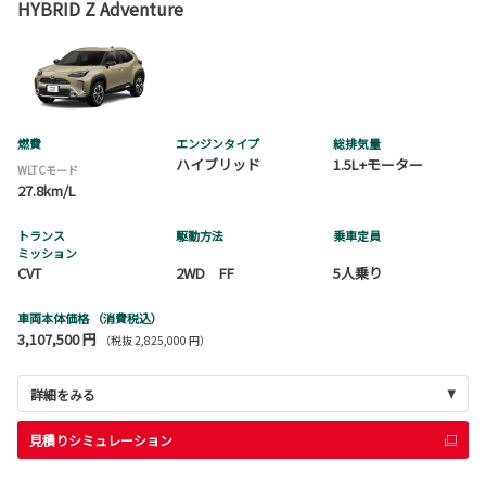
HYBRID Z Adventure
燃費
エンジンタイプ
総排気量
ハイブリッド
1.5L+モーター
WLTCモード
27.8km/L
トランス
駆動方法
乗車定員
ミッション
CVT
2WD FF
5人乗り
車両本体価格
（消費税込）
3,107,500 円
（税抜 2,825,000 円）
詳細をみる
見積りシミュレーション