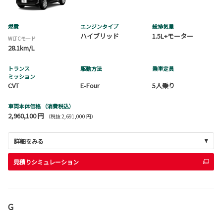
燃費
エンジンタイプ
総排気量
ハイブリッド
1.5L+モーター
WLTCモード
28.1km/L
トランス
駆動方法
乗車定員
ミッション
CVT
E-Four
5人乗り
車両本体価格
（消費税込）
2,960,100 円
（税抜 2,691,000 円）
詳細をみる
見積りシミュレーション
G