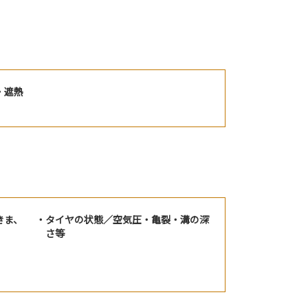
・遮熱
きま、
タイヤの状態／空気圧・亀裂・溝の深
さ等