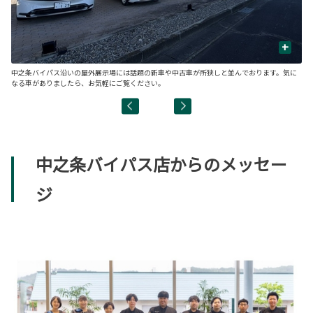
+
中之条バイパス沿いの屋外展示場には話題の新車や中古車が所狭しと並んでおります。気に
席
なる車がありましたら、お気軽にご覧ください。
中之条バイパス店からのメッセー
ジ