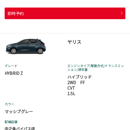
即時予約
ヤリス
グレード
エンジンタイプ
/駆動方式/
トランスミッ
ション
/排気量
HYBRID Z
ハイブリッド
2WD FF
CVT
1.5L
カラー
マッシブグレー
配備店舗
中之条バイパス店