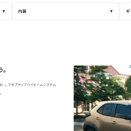
内装
ギ
う。
V6〉。アダプティブハイビームシステム
ン。