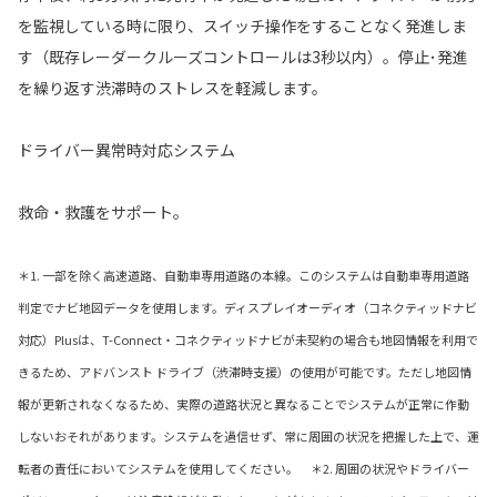
を監視している時に限り、スイッチ操作をすることなく発進しま
す（既存レーダークルーズコントロールは3秒以内）。停止･発進
を繰り返す渋滞時のストレスを軽減します。
ドライバー異常時対応システム
救命・救護をサポート。
＊1. 一部を除く高速道路、自動車専用道路の本線。このシステムは自動車専用道路
判定でナビ地図データを使用します。ディスプレイオーディオ（コネクティッドナビ
対応）Plusは、T-Connect・コネクティッドナビが未契約の場合も地図情報を利用で
きるため、アドバンスト ドライブ（渋滞時支援）の使用が可能です。ただし地図情
報が更新されなくなるため、実際の道路状況と異なることでシステムが正常に作動
しないおそれがあります。システムを過信せず、常に周囲の状況を把握した上で、運
転者の責任においてシステムを使用してください。 ＊2. 周囲の状況やドライバー