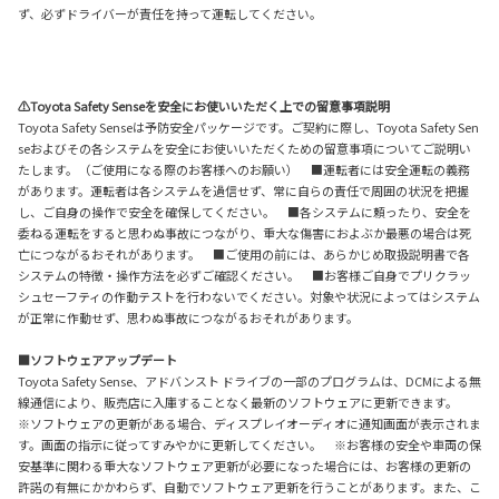
ず、必ずドライバーが責任を持って運転してください。
⚠Toyota Safety Senseを安全にお使いいただく上での留意事項説明
Toyota Safety Senseは予防安全パッケージです。ご契約に際し、Toyota Safety Sen
seおよびその各システムを安全にお使いいただくための留意事項についてご説明い
たします。（ご使用になる際のお客様へのお願い） ■運転者には安全運転の義務
があります。運転者は各システムを過信せず、常に自らの責任で周囲の状況を把握
し、ご自身の操作で安全を確保してください。 ■各システムに頼ったり、安全を
委ねる運転をすると思わぬ事故につながり、重大な傷害におよぶか最悪の場合は死
亡につながるおそれがあります。 ■ご使用の前には、あらかじめ取扱説明書で各
システムの特徴・操作方法を必ずご確認ください。 ■お客様ご自身でプリクラッ
シュセーフティの作動テストを行わないでください。対象や状況によってはシステム
が正常に作動せず、思わぬ事故につながるおそれがあります。
■ソフトウェアアップデート
Toyota Safety Sense、アドバンスト ドライブの一部のプログラムは、DCMによる無
線通信により、販売店に入庫することなく最新のソフトウェアに更新できます。
※ソフトウェアの更新がある場合、ディスプレイオーディオに通知画面が表示されま
す。画面の指示に従ってすみやかに更新してください。 ※お客様の安全や車両の保
安基準に関わる重大なソフトウェア更新が必要になった場合には、お客様の更新の
許諾の有無にかかわらず、自動でソフトウェア更新を行うことがあります。また、こ