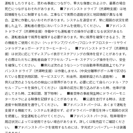
運転をしたりすると、思わぬ事故につながり、重大な傷害におよぶか、最悪の場合
死亡につながるおそれがあります。 ■アドバンスト ドライブ（渋滞時支援）は地
図情報をもとに制御するため、工事などで実際の道路状況と地図情報が異なる場
合、正常に作動しないおそれがあります。システムを過信せず、常に周囲の状況を把
握した上で、運転者の責任においてシステムを使用してください。 ■アドバンス
ト ドライブ（渋滞時支援）作動中でも運転者での操作が必要となる状況があるた
め、運転者自身で視界を確保する必要があります。常に視界を確保できるよう、次
の機能をご使用ください（ヘッドランプ/ワイパー/フロントデフロスター･リヤウイ
ンドゥデフォッガー･ドアミラーヒーター）。 ■アドバンスト ドライブ（渋滞時支
援）は状況に応じてディスプレイ表示でステアリングの保持を促すことがあります。
その際はただちに運転者自身でアクセル･ブレーキ･ステアリング操作を行い、安全
を確保してください。 ■例えば次のようなシーンでは自動車専用道路上でもアド
バンスト ドライブ（渋滞時支援）は作動しません（中央分離帯がポール等で区切ら
れている暫定供用区間、サービスエリア、料金所、路線新設された道路等）。 ■
例えば次のようなものの検出には限界があります。必要に応じて自らハンドル・アク
セル・ブレーキを操作してください（自車の前方に割り込みがあった時、他車が接
近してきた時、工事区間、落下物等）。 ■衝突等の事故発生時にドライバーモニ
ターカメラによる映像を記録することがあります。 ■公道を走行する時は、法定
速度や制限速度を遵守してください。 ■アドバンスト パークは、あくまで運転を
支援する機能です。システムを過信せず、必ずドライバーが責任を持って周囲の状況
を把握し、安全運転を心がけてください。 ■アドバンスト パークは、駐車環境や
周辺状況によっては使用できない場合があります。詳しくは販売店でご確認くださ
い。 ■アドバンスト パークを使用するためには、字光式ナンバープレートは装着
できません。