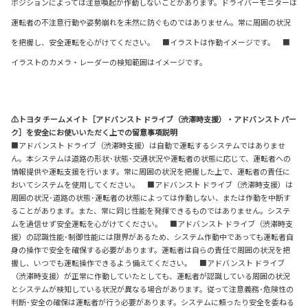
ポジションによっては注意喚起が作動しないことがあります。ドライバーモニターは
運転者の不注意行動や姿勢崩れを未然に防ぐものではありません。常に周囲の状況
を把握し、安全運転を心がけてください。 ■イラストは作動イメージです。 ■
イラストのカメラ・レーダーの検知範囲はイメージです。
⚠トヨタ チームメイト［アドバンスト ドライブ（渋滞時支援）・アドバンスト パー
ク］を安全にお使いいただく上での留意事項説明
■アドバンスト ドライブ（渋滞時支援）は自動で運転するシステムではありませ
ん。本システムは道路の形状･状態･交通状況や運転者の状態に応じて、運転者への
情報提供や運転支援を行います。常に周囲の状況を把握した上で、運転者の責任に
おいてシステムを使用してください。 ■アドバンスト ドライブ（渋滞時支援）は
周囲の状況･道路の状態･運転者の状態によっては作動しない、または作動を中断す
ることがあります。また、常に同じ性能を発揮できるものではありません。システ
ムを過信せず安全運転を心がけてください。 ■アドバンスト ドライブ（渋滞時支
援）の認識性能･制御性能には限界があるため、システム作動中であっても運転者自
身の操作で安全を確保する必要があります。運転者は自らの責任で周囲の状況を把
握し、いつでも運転操作できるよう備えてください。 ■アドバンスト ドライブ
（渋滞時支援）が正常に作動していたとしても、運転者が認識している周囲の状況
とシステムが検知している状況が異なる場合があります。従って注意義務･危険性の
判断･安全の確保は運転者が行う必要があります。システムに頼ったり安全を委ねる