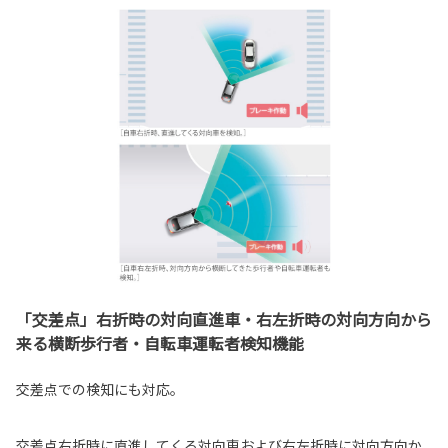
「交差点」右折時の対向直進車・右左折時の対向方向から
来る横断歩行者・自転車運転者検知機能
交差点での検知にも対応。
交差点右折時に直進してくる対向車および右左折時に対向方向か