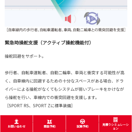
緊急時操舵支援（アクティブ操舵機能付）
操舵回避をサポート。
歩行者、自転車運転者、自動二輪車、車両と衝突する可能性が高
く、自車線内に回避するための十分なスペースがある場合、ドラ
イバーによる操舵がなくてもシステムが弱いブレーキをかけなが
ら操舵を行い、車線内での衝突回避を支援します。
［SPORT RS、SPORT Zに標準装備］
■回避するための十分なスペースがない、また、回避先に物があるとシステムが判断
見積りシミュレーシ
お問い合わせ
商談予約
試乗予約
ョン
した場合には作動しません。 ■横断歩行者など一定以上の速度を持った対象には