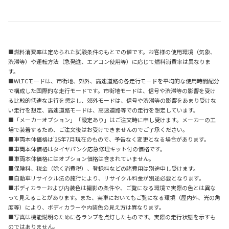
■燃料消費率は定められた試験条件のもとでの値です。お客様の使用環境（気象、
渋滞等）や運転方法（急発進、エアコン使用等）に応じて燃料消費率は異なりま
す。
■WLTCモードは、市街地、郊外、高速道路の各走行モードを平均的な使用時間配分
で構成した国際的な走行モードです。市街地モードは、信号や渋滞等の影響を受け
る比較的低速な走行を想定し、郊外モードは、信号や渋滞等の影響をあまり受けな
い走行を想定、高速道路モードは、高速道路等での走行を想定しています。
■「メーカーオプション」「設定あり」はご注文時に申し受けます。メーカーの工
場で装着するため、ご注文後はお受けできませんのでご了承ください。
■車両本体価格は'25年7月現在のもので、予告なく変更となる場合があります。
■車両本体価格はタイヤパンク応急修理キット付の価格です。
■車両本体価格にはオプション価格は含まれていません。
■保険料、税金（除く消費税）、登録料などの諸費用は別途申し受けます。
■自動車リサイクル法の施行により、リサイクル料金が別途必要となります。
■ボディカラーおよび内装色は撮影の条件や、ご覧になる環境で実際の色とは異な
って見えることがあります。また、実車においてもご覧になる環境（屋内外、光の角
度等）により、ボディカラーや内装色の見え方は異なります。
■写真は機能説明のために各ランプを点灯したものです。実際の走行状態を示すも
のではありません。