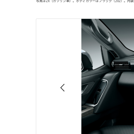
写真はZX（ガソリン車）。ボディカラーはブラック〈202〉。内