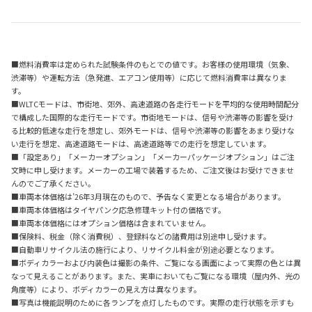
■燃料消費率は定められた試験条件のもとでの値です。お客様の使用環境（気象、
渋滞等）や運転方法（急発進、エアコン使用等）に応じて燃料消費率は異なりま
す。
■WLTCモードは、市街地、郊外、高速道路の各走行モードを平均的な使用時間配分
で構成した国際的な走行モードです。市街地モードは、信号や渋滞等の影響を受け
る比較的低速な走行を想定し、郊外モードは、信号や渋滞等の影響をあまり受けな
い走行を想定、高速道路モードは、高速道路等での走行を想定しています。
■「設定あり」「メーカーオプション」「メーカーパッケージオプション」はご注
文時に申し受けます。メーカーの工場で装着するため、ご注文後はお受けできませ
んのでご了承ください。
■車両本体価格は’26年3月現在のもので、予告なく変更となる場合があります。
■車両本体価格はタイヤパンク応急修理キット付の価格です。
■車両本体価格にはオプション価格は含まれていません。
■保険料、税金（除く消費税）、登録料などの諸費用は別途申し受けます。
■自動車リサイクル法の施行により、リサイクル料金が別途必要となります。
■ボディカラーおよび内装色は撮影の条件、ご覧になる画面によって実際の色とは異
なって見えることがあります。また、実車においてもご覧になる環境（屋内外、光の
角度等）により、ボディカラーの見え方は異なります。
■写真は機能説明のために各ランプを点灯したものです。実際の走行状態を示すも