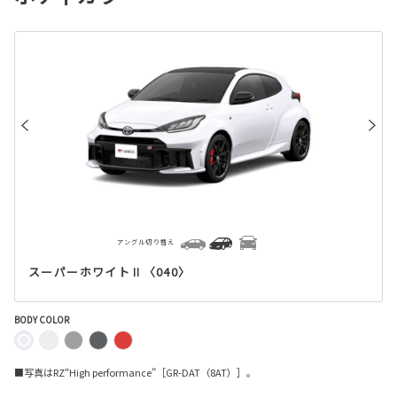
アングル切り替え
スーパーホワイトⅡ〈040〉
BODY COLOR
■写真はRZ“High performance”［GR-DAT（8AT）］。