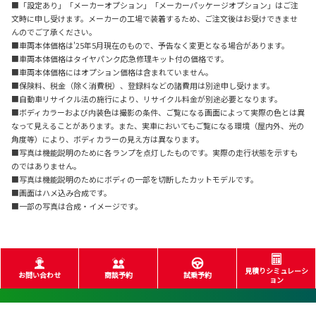
■「設定あり」「メーカーオプション」「メーカーパッケージオプション」はご注
文時に申し受けます。メーカーの工場で装着するため、ご注文後はお受けできませ
んのでご了承ください。
■車両本体価格は'25年5月現在のもので、予告なく変更となる場合があります。
■車両本体価格はタイヤパンク応急修理キット付の価格です。
■車両本体価格にはオプション価格は含まれていません。
■保険料、税金（除く消費税）、登録料などの諸費用は別途申し受けます。
■自動車リサイクル法の施行により、リサイクル料金が別途必要となります。
■ボディカラーおよび内装色は撮影の条件、ご覧になる画面によって実際の色とは異
なって見えることがあります。また、実車においてもご覧になる環境（屋内外、光の
角度等）により、ボディカラーの見え方は異なります。
■写真は機能説明のために各ランプを点灯したものです。実際の走行状態を示すも
のではありません。
■写真は機能説明のためにボディの一部を切断したカットモデルです。
■画面はハメ込み合成です。
■一部の写真は合成・イメージです。
見積りシミュレーシ
お問い合わせ
商談予約
試乗予約
ョン