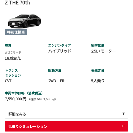
Z THE 70th
燃費
エンジンタイプ
総排気量
ハイブリッド
2.5L+モーター
WLTCモード
18.0km/L
トランス
駆動方法
乗車定員
ミッション
CVT
2WD FR
5人乗り
車両本体価格
（消費税込）
7,550,000 円
（税抜 6,863,636 円）
詳細をみる
見積りシミュレーション