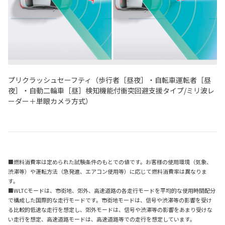
プリクラッシュセーフティ（歩行者［昼夜］・自転車運転者［昼
夜］・自動二輪車［昼］検知機能付衝突回避支援タイプ/ミリ波レ
ーダー＋単眼カメラ方式）
■燃料消費率は定められた試験条件のもとでの値です。お客様の使用環境（気象、
渋滞等）や運転方法（急発進、エアコン使用等）に応じて燃料消費率は異なりま
す。
■WLTCモードは、市街地、郊外、高速道路の各走行モードを平均的な使用時間配分
で構成した国際的な走行モードです。市街地モードは、信号や渋滞等の影響を受け
る比較的低速な走行を想定し、郊外モードは、信号や渋滞等の影響をあまり受けな
い走行を想定、高速道路モードは、高速道路等での走行を想定しています。