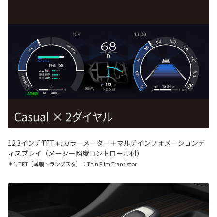
12.3インチTFT
カラーメーター＋マルチインフォメーションデ
＊1
ィスプレイ（メーター照度コントロール付）
＊1. TFT［薄膜トランジスタ］：Thin Film Transistor