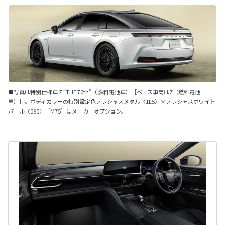
■写真は特別仕様車 Z “THE 70th”（ 燃料電池車）［ベース車両はZ（燃料電池
車）］。ボディカラーの特別設定色プレシャスメタル〈1L5〉×プレシャスホワイト
パール〈090〉［M75］はメーカーオプション。