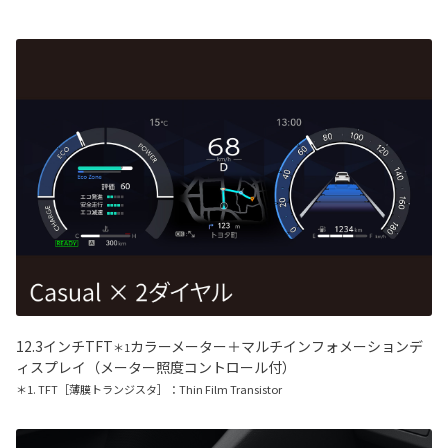
12.3インチTFT
カラーメーター＋マルチインフォメーションデ
＊1
ィスプレイ（メーター照度コントロール付）
＊1. TFT［薄膜トランジスタ］：Thin Film Transistor