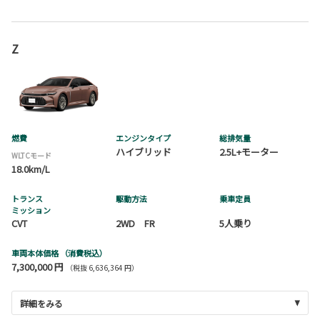
Z
燃費
エンジンタイプ
総排気量
ハイブリッド
2.5L+モーター
WLTCモード
18.0km/L
トランス
駆動方法
乗車定員
ミッション
CVT
2WD FR
5人乗り
車両本体価格
（消費税込）
7,300,000 円
（税抜 6,636,364 円）
詳細をみる