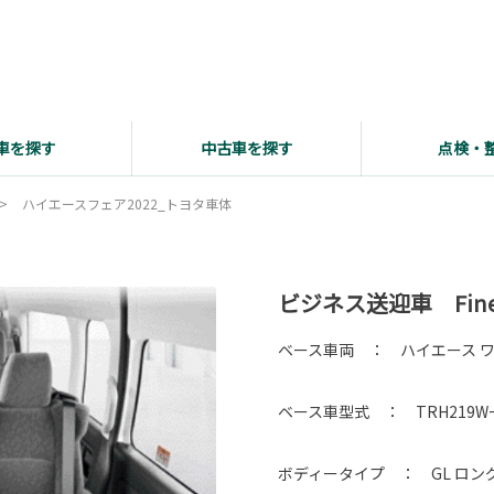
車を探す
中古車を探す
点検・
ハイエースフェア2022_トヨタ車体
ビジネス送迎車 Fine T
ベース車両 ： ハイエース ワ
ベース車型式 ： TRH219Wー
ボディータイプ ： GL ロン