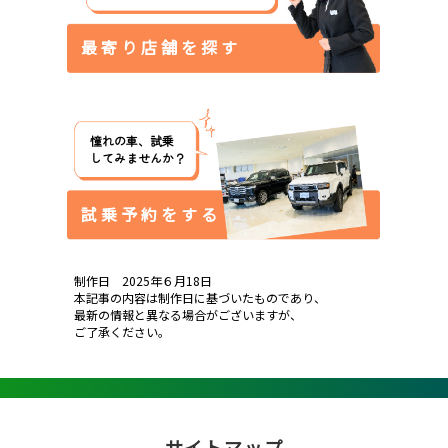
最 寄 り 店 舗 を 探 す
憧れの車、試乗
してみませんか？
試 乗 予 約 を す る
制作日　2025年６月18日
本記事の内容は制作日に基づいたものであり、
最新の情報と異なる場合がございますが、
ご了承ください。
サイトマップ